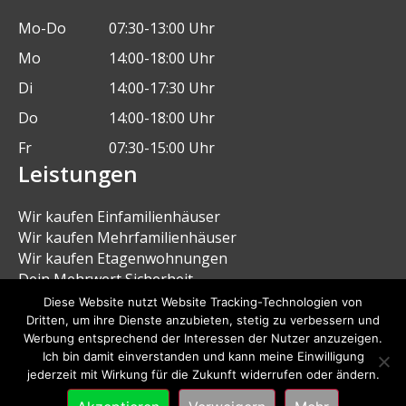
Mo-Do
07:30-13:00 Uhr
Mo
14:00-18:00 Uhr
Di
14:00-17:30 Uhr
Do
14:00-18:00 Uhr
Fr
07:30-15:00 Uhr
Leistungen
Wir kaufen Einfamilienhäuser
Wir kaufen Mehrfamilienhäuser
Wir kaufen Etagenwohnungen
Dein Mehrwert Sicherheit
Dein Mehrwert schnelle Zahlung
Diese Website nutzt Website Tracking-Technologien von
Dein Mehrwert diskrete Abwicklung
Dritten, um ihre Dienste anzubieten, stetig zu verbessern und
Werbung entsprechend der Interessen der Nutzer anzuzeigen.
Ich bin damit einverstanden und kann meine Einwilligung
jederzeit mit Wirkung für die Zukunft widerrufen oder ändern.
© 2026 Cellcube |
Impressum
|